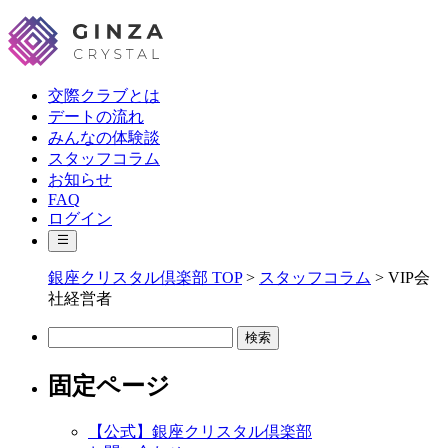
交際クラブとは
デートの流れ
みんなの体験談
スタッフコラム
お知らせ
FAQ
ログイン
銀座クリスタル倶楽部 TOP
>
スタッフコラム
>
VIP会
社経営者
検
索:
固定ページ
【公式】銀座クリスタル倶楽部