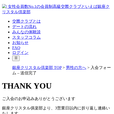
交際クラブとは
デートの流れ
みんなの体験談
スタッフコラム
お知らせ
FAQ
ログイン
銀座クリスタル倶楽部 TOP
>
男性の方へ
>
入会フォー
ム – 送信完了
THANK YOU
ご入会のお申込みありがとうございます
銀座クリスタル俱楽部より、3営業日以内に折り返し連絡い
たします。